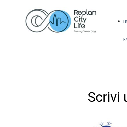
H
P
Scrivi 