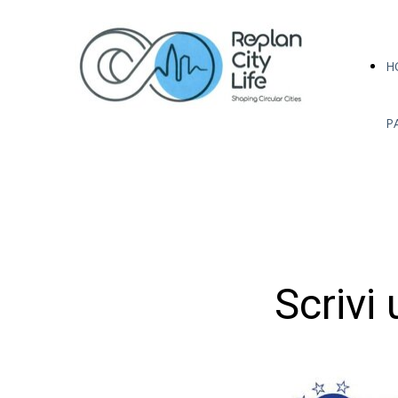
H
P
Scrivi 